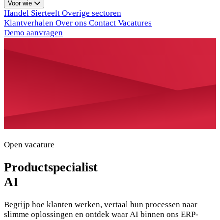
Voor wie
Handel
Sierteelt
Overige sectoren
Klantverhalen
Over ons
Contact
Vacatures
Demo aanvragen
Open vacature
Productspecialist
AI
Begrijp hoe klanten werken, vertaal hun processen naar
slimme oplossingen en ontdek waar AI binnen ons ERP-