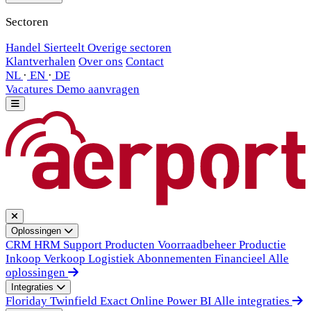
Sectoren
Handel
Sierteelt
Overige sectoren
Klantverhalen
Over ons
Contact
NL
·
EN
·
DE
Vacatures
Demo aanvragen
Oplossingen
CRM
HRM
Support
Producten
Voorraadbeheer
Productie
Inkoop
Verkoop
Logistiek
Abonnementen
Financieel
Alle
oplossingen
Integraties
Floriday
Twinfield
Exact Online
Power BI
Alle integraties