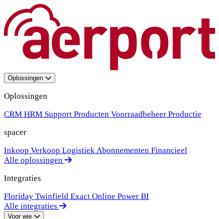
Oplossingen
Oplossingen
CRM
HRM
Support
Producten
Voorraadbeheer
Productie
spacer
Inkoop
Verkoop
Logistiek
Abonnementen
Financieel
Alle oplossingen
Integraties
Floriday
Twinfield
Exact Online
Power BI
Alle integraties
Voor wie