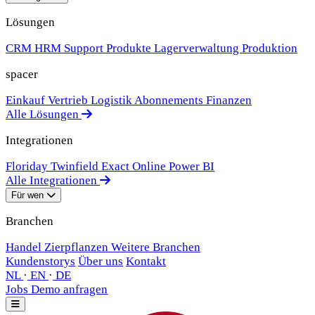
Lösungen
CRM
HRM
Support
Produkte
Lagerverwaltung
Produktion
spacer
Einkauf
Vertrieb
Logistik
Abonnements
Finanzen
Alle Lösungen
Integrationen
Floriday
Twinfield
Exact Online
Power BI
Alle Integrationen
Für wen
Branchen
Handel
Zierpflanzen
Weitere Branchen
Kundenstorys
Über uns
Kontakt
NL
·
EN
·
DE
Jobs
Demo anfragen