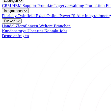
Lösungen
CRM
HRM
Support
Produkte
Lagerverwaltung
Produktion
Ei
Integrationen
Floriday
Twinfield
Exact Online
Power BI
Alle Integrationen
Für wen
Handel
Zierpflanzen
Weitere Branchen
Kundenstorys
Über uns
Kontakt
Jobs
Demo anfragen