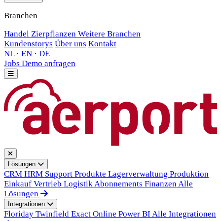
Branchen
Handel
Zierpflanzen
Weitere Branchen
Kundenstorys
Über uns
Kontakt
NL
·
EN
·
DE
Jobs
Demo anfragen
Lösungen
CRM
HRM
Support
Produkte
Lagerverwaltung
Produktion
Einkauf
Vertrieb
Logistik
Abonnements
Finanzen
Alle
Lösungen
Integrationen
Floriday
Twinfield
Exact Online
Power BI
Alle Integrationen