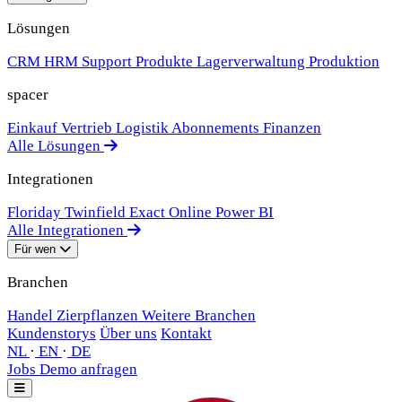
Lösungen
CRM
HRM
Support
Produkte
Lagerverwaltung
Produktion
spacer
Einkauf
Vertrieb
Logistik
Abonnements
Finanzen
Alle Lösungen
Integrationen
Floriday
Twinfield
Exact Online
Power BI
Alle Integrationen
Für wen
Branchen
Handel
Zierpflanzen
Weitere Branchen
Kundenstorys
Über uns
Kontakt
NL
·
EN
·
DE
Jobs
Demo anfragen