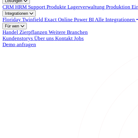
Lösungen
CRM
HRM
Support
Produkte
Lagerverwaltung
Produktion
Ei
Integrationen
Floriday
Twinfield
Exact Online
Power BI
Alle Integrationen
Für wen
Handel
Zierpflanzen
Weitere Branchen
Kundenstorys
Über uns
Kontakt
Jobs
Demo anfragen