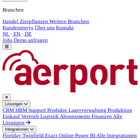
Branchen
Handel
Zierpflanzen
Weitere Branchen
Kundenstorys
Über uns
Kontakt
NL
·
EN
·
DE
Jobs
Demo anfragen
Lösungen
CRM
HRM
Support
Produkte
Lagerverwaltung
Produktion
Einkauf
Vertrieb
Logistik
Abonnements
Finanzen
Alle
Lösungen
Integrationen
Floriday
Twinfield
Exact Online
Power BI
Alle Integrationen