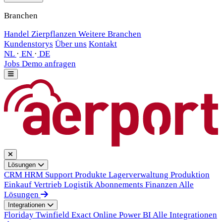
Branchen
Handel
Zierpflanzen
Weitere Branchen
Kundenstorys
Über uns
Kontakt
NL
·
EN
·
DE
Jobs
Demo anfragen
Lösungen
CRM
HRM
Support
Produkte
Lagerverwaltung
Produktion
Einkauf
Vertrieb
Logistik
Abonnements
Finanzen
Alle
Lösungen
Integrationen
Floriday
Twinfield
Exact Online
Power BI
Alle Integrationen