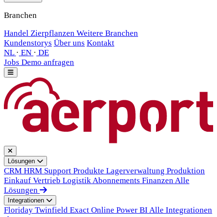
Branchen
Handel
Zierpflanzen
Weitere Branchen
Kundenstorys
Über uns
Kontakt
NL
·
EN
·
DE
Jobs
Demo anfragen
Lösungen
CRM
HRM
Support
Produkte
Lagerverwaltung
Produktion
Einkauf
Vertrieb
Logistik
Abonnements
Finanzen
Alle
Lösungen
Integrationen
Floriday
Twinfield
Exact Online
Power BI
Alle Integrationen